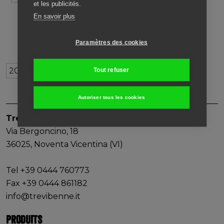
et les publicités.
En savoir plus
Paramètres des cookies
ARCHIVES
2016
2015
2014
2013
2012
2011
Tout refuser
Autoriser tous les cookies
Trevi Benne S.p.A.
Via Bergoncino, 18
36025, Noventa Vicentina (VI)
Tel +39 0444 760773
Fax +39 0444 861182
info@trevibenne.it
PRODUITS