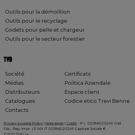
Outils pour la démolition
Outils pour le recyclage
Godets pour pelle et chargeur
Outils pour le secteur forestier
TVB
Société
Certificats
Médias
Politica Aziendale
Distributeurs
Espace client
Catalogues
Codice etico Trevi Benne
Contacts
Privacy e cookie Policy
|
Note legali
|
Credit
- P.I.: 02286020249 Cod.
Fisc., Reg. Impr. | P.IVA IT 02286020249 Capitale Sociale €
2.000.000 i.v.