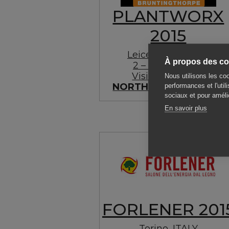
PLANTWORX
2015
Leicestershire, UK
À propos des coo
2 – 4 June, 2015
Visit our Dealer:
Nous utilisons les coo
NORTHERNTRACK LTD
performances et l'util
sociaux et pour amélio
En savoir plus
FORLENER 201
Torino, ITALY