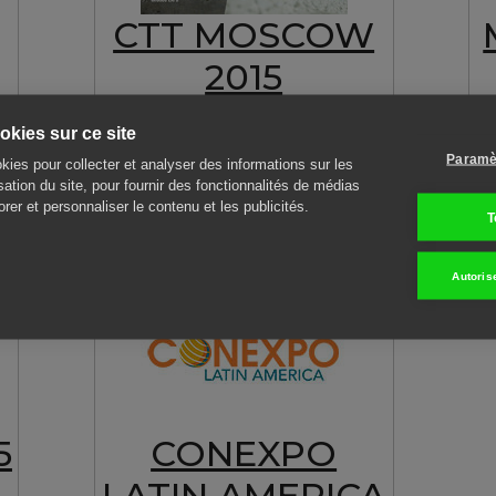
CTT MOSCOW
2015
Moscow, RUSSIA
V
kies sur ce site
2 – 6 June, 2015
Paramè
Visit our Dealer:
TRADICIA-K
kies pour collecter et analyser des informations sur les
isation du site, pour fournir des fonctionnalités de médias
rer et personnaliser le contenu et les publicités.
T
Autoris
5
CONEXPO
LATIN AMERICA