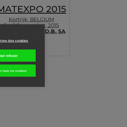
MATEXPO 2015
Kortrijk, BELGIUM
2 – 6 September, 2015
isit our Dealer:
D.D.B. SA
tres des cookies
out refuser
er tous les cookies